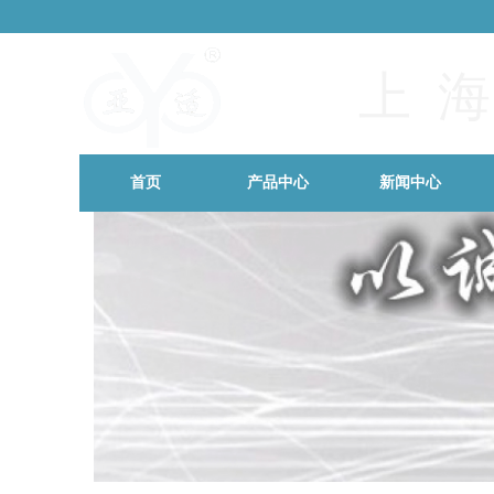
上 海
首页
产品中心
新闻中心