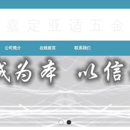
 嘉 定 亚 适 五 金
公司简介
在线留言
联系我们